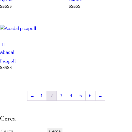
Puntuat amb
Puntuat amb
5.00
5.00
de 5
de 5
Abadal
Picapoll
Puntuat amb
5.00
de 5
←
1
2
3
4
5
6
→
Cerca