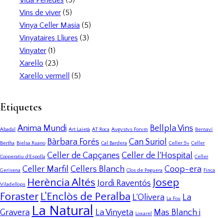
Vins de viver
(5)
Vinya Celler Masia
(5)
Vinyataires Lliures
(3)
Vinyater
(1)
Xarel·lo
(23)
Xarel·lo vermell
(5)
Etiquetes
Anima Mundi
Bellpla Vins
Abadal
Art Laietà
AT Roca
Avgvstvs Forvm
Bernaví
Bàrbara Forés
Can Suriol
Bertha
Bielsa Ruano
Cal Bardera
Celler 9+
Celler
Celler de Capçanes
Celler de l'Hospital
Cooperatiu d'Espolla
Celler
Celler Marfil
Cellers Blanch
Coop-era
Gerisena
Clos de Peguera
Finca
Herència Altés
Josep
Jordi Raventós
Viladellops
Foraster
L'Enclòs de Peralba
L'Olivera
La
La Fou
La Natural
Gravera
La Vinyeta
Mas Blanch i
Loxarel