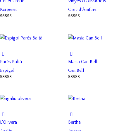
Celler Credo
Vinyes d'Olivardots
Ratpenat
Groc d’Àmfora
Puntuat amb
Puntuat amb
5.00
5.00
de 5
de 5
Parés Baltà
Masia Can Bell
Espígol
Can Bell
Puntuat amb
Puntuat amb
5.00
5.00
de 5
de 5
L'Olivera
Bertha
Agaliu
Autora