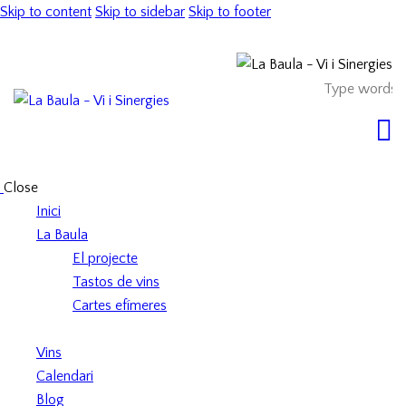
Skip to content
Skip to sidebar
Skip to footer
Close
Inici
La Baula
El projecte
Tastos de vins
Cartes efímeres
Vins
Calendari
Blog