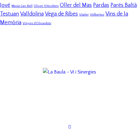
Jové
Oller del Mas
Pardas
Parés Baltà
Masia Can Bell
Oliver Viticultors
Testuan
Valldolina
Vega de Ribes
Vins de la
Viader
Vidbertus
Memòria
Vinyes d'Olivardots