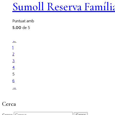
Sumoll Reserva Famíli
Puntuat amb
5.00
de 5
←
1
2
3
4
5
6
→
Cerca