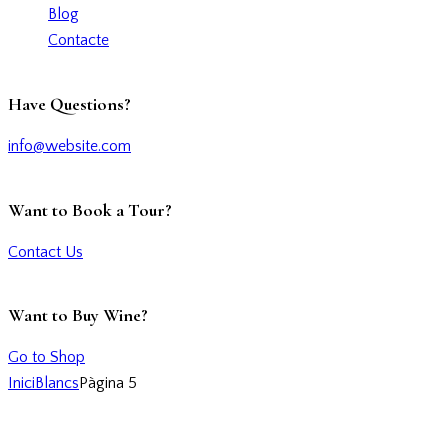
Blog
Contacte
Have Questions?
info@website.com
Want to Book a Tour?
Contact Us
Want to Buy Wine?
Go to Shop
Inici
Blancs
Pàgina 5