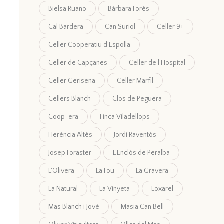
Bielsa Ruano
Bàrbara Forés
Cal Bardera
Can Suriol
Celler 9+
Celler Cooperatiu d'Espolla
Celler de Capçanes
Celler de l'Hospital
Celler Gerisena
Celler Marfil
Cellers Blanch
Clos de Peguera
Coop-era
Finca Viladellops
Herència Altés
Jordi Raventós
Josep Foraster
L'Enclòs de Peralba
L'Olivera
La Fou
La Gravera
La Natural
La Vinyeta
Loxarel
Mas Blanch i Jové
Masia Can Bell