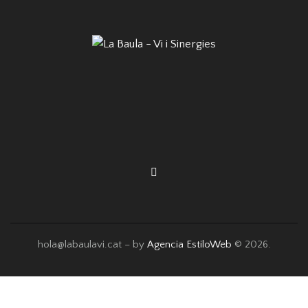
hola@labaulavi.cat – by
Agencia EstiloWeb
© 2026.