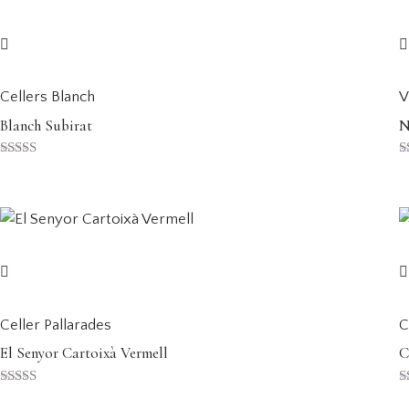
Cellers Blanch
V
Blanch Subirat
N
Puntuat amb
P
5.00
5
de 5
d
Celler Pallarades
C
El Senyor Cartoixà Vermell
C
Puntuat amb
P
5.00
5