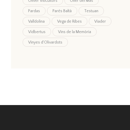
Oliver Viticultors
Oller del Mas
Pardas
Parés Baltà
Testuan
Valldolina
Vega de Ribes
Viader
Vidbertus
Vins de la Memòria
Vinyes d'Olivardots