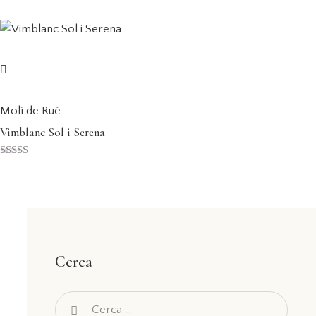
de 5
d
Molí de Rué
Vimblanc Sol i Serena
Puntuat amb
5.00
de 5
Cerca