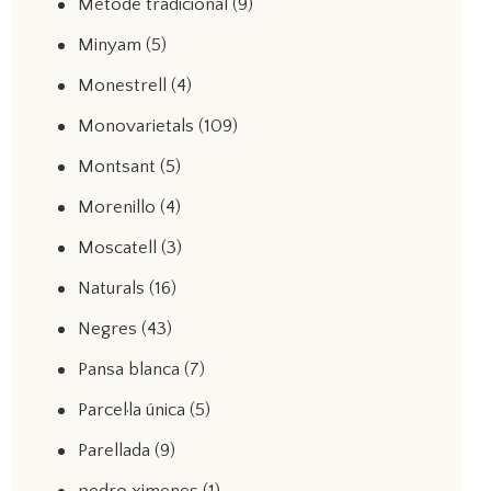
Mètode tradicional
(9)
Minyam
(5)
Monestrell
(4)
Monovarietals
(109)
Montsant
(5)
Morenillo
(4)
Moscatell
(3)
Naturals
(16)
Negres
(43)
Pansa blanca
(7)
Parcel·la única
(5)
Parellada
(9)