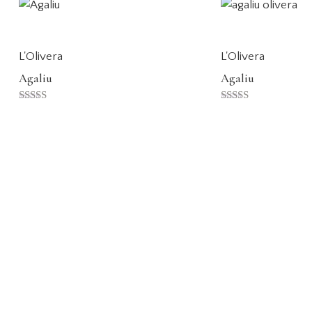
L'Olivera
L'Olivera
Agaliu
Agaliu
Puntuat amb
Puntuat amb
5.00
5.00
de 5
de 5