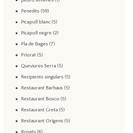
pedro ximenes
(1)
Penedès
(59)
Picapoll blanc
(5)
Picapoll negre
(2)
Pla de Bages
(7)
Priorat
(5)
Queviures Serra
(5)
Recipients singulars
(5)
Restaurant Barhaus
(5)
Restaurant Bosco
(5)
Restaurant Greta
(5)
Restaurant Orígens
(5)
Rosats
(6)