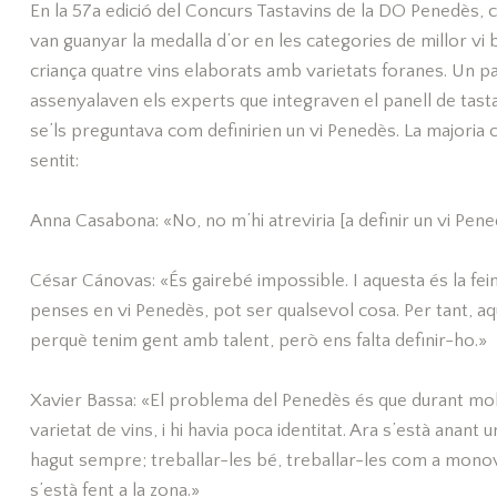
En la 57a edició del Concurs Tastavins de la DO Penedès, c
van guanyar la medalla d’or en les categories de millor vi bl
criança quatre vins elaborats amb varietats foranes. Un pal
assenyalaven els experts que integraven el panell de tasta
se’ls preguntava com definirien un vi Penedès. La majoria c
sentit:
Anna Casabona: «No, no m’hi atreviria [a definir un vi Penedès
César Cánovas: «És gairebé impossible. I aquesta és la fei
penses en vi Penedès, pot ser qualsevol cosa. Per tant, aquí
perquè tenim gent amb talent, però ens falta definir-ho.»
Xavier Bassa: «El problema del Penedès és que durant molt
varietat de vins, i hi havia poca identitat. Ara s’està anant 
hagut sempre; treballar-les bé, treballar-les com a monovar
s’està fent a la zona.»