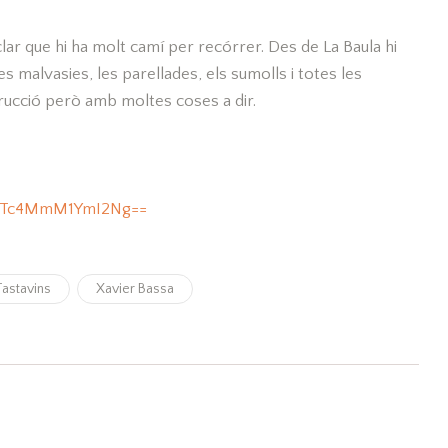
lar que hi ha molt camí per recórrer. Des de La Baula hi
es malvasies, les parellades, els sumolls i totes les
rucció però amb moltes coses a dir.
d=MTc4MmM1YmI2Ng==
Tastavins
Xavier Bassa