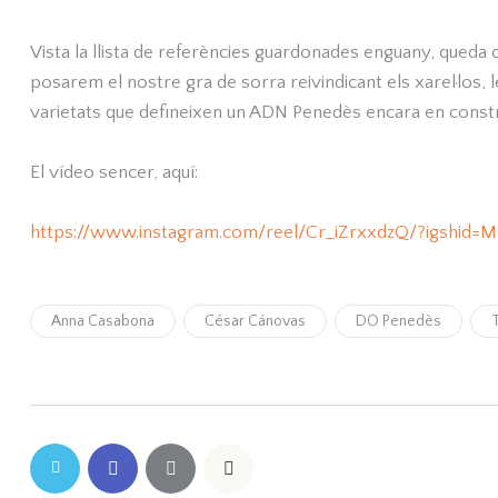
Vista la llista de referències guardonades enguany, queda c
posarem el nostre gra de sorra reivindicant els xarel·los, l
varietats que defineixen un ADN Penedès encara en const
El vídeo sencer, aquí:
https://www.instagram.com/reel/Cr_iZrxxdzQ/?igshi
Anna Casabona
César Cánovas
DO Penedès