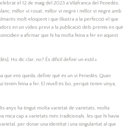
elebrat el 12 de maig del 2023 a Vilafranca del Penedès,
anc, millor vi rosat, millor vi negre i millor vi negre amb
marès molt eloqüent i que il·lustra a la perfecció el que
dors en un vídeo previ a la publicació dels premis en què
oincidien a afirmar que hi ha molta feina a fer en aquest
]. Ho dic clar, no? És difícil definir un estil.»
na que ens queda, definir què és un vi Penedès. Quan
 tenim feina a fer. El nivell és bo, perquè tenim vinya,
s anys ha tingut molta varietat de varietats, molta
una mica cap a varietats més tradicionals, les que hi havia
ietal, per donar una identitat i una singularitat al que