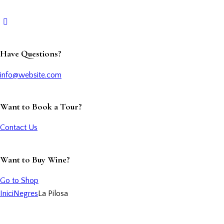
Have Questions?
info@website.com
Want to Book a Tour?
Contact Us
Want to Buy Wine?
Go to Shop
Inici
Negres
La Pilosa