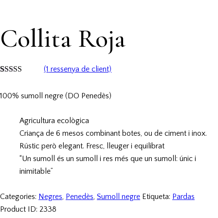
Collita Roja
(
1
ressenya de client)
Valorat
1
5.00
sobre 5 en
100% sumoll negre (DO Penedès)
funció d'
valoració de
client
Agricultura ecològica
Criança de 6 mesos combinant botes, ou de ciment i inox.
Rústic però elegant. Fresc, lleuger i equilibrat
“Un sumoll és un sumoll i res més que un sumoll: únic i
inimitable”
Categories:
Negres
,
Penedès
,
Sumoll negre
Etiqueta:
Pardas
Product ID:
2338