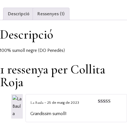
Descripció
Ressenyes (1)
Descripció
100% sumoll negre (DO Penedès)
1 ressenya per
Collita
Roja
La Baula
–
25 de maig de 2023
Puntuat amb
5
de 5
Grandíssim sumoll!