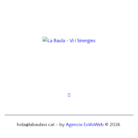
hola@labaulavi.cat – by
Agencia EstiloWeb
© 2026.