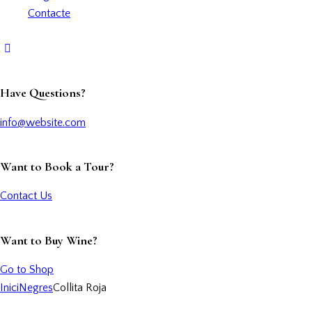
Contacte
Have Questions?
info@website.com
Want to Book a Tour?
Contact Us
Want to Buy Wine?
Go to Shop
Inici
Negres
Collita Roja