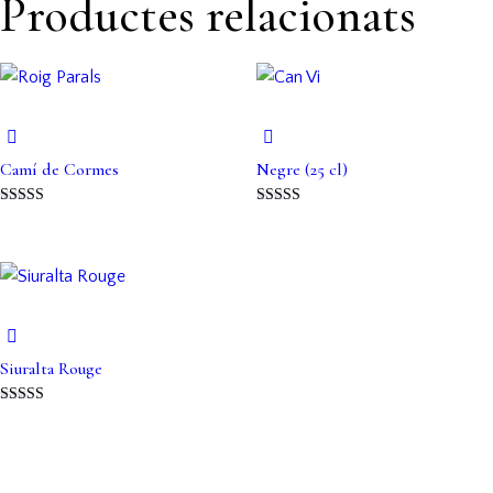
Productes relacionats
Camí de Cormes
Negre (25 cl)
Puntuat amb
Puntuat amb
5.00
4.50
de 5
de 5
Siuralta Rouge
Puntuat amb
5.00
de 5