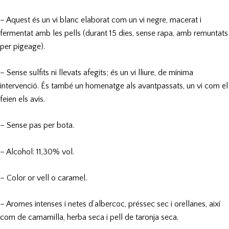
– Aquest és un vi blanc elaborat com un vi negre, macerat i
fermentat amb les pells (durant 15 dies, sense rapa, amb remuntats
per
pigeage).
– Sense sulfits ni llevats afegits; és un vi lliure, de mínima
intervenció. És també un homenatge als avantpassats, un vi com el
feien els avis.
– Sense pas per bota.
– Alcohol: 11,30% vol.
– Color or vell o caramel.
– Aromes intenses i netes d’albercoc, préssec sec i orellanes, així
com de camamilla, herba seca i pell de taronja seca.