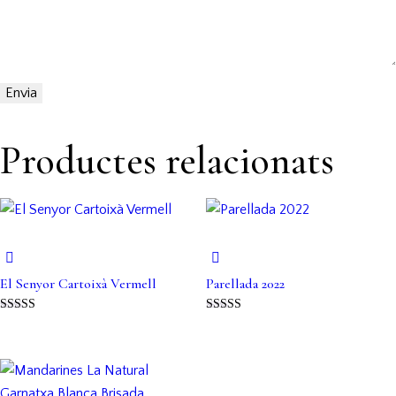
Productes relacionats
El Senyor Cartoixà Vermell
Parellada 2022
Puntuat amb
Puntuat amb
5.00
5.00
de 5
de 5