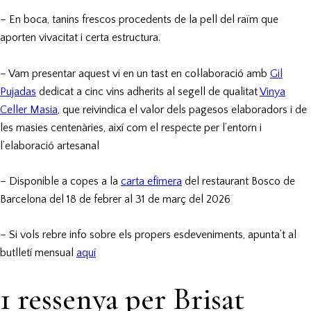
– En boca, tanins frescos procedents de la pell del raïm que
aporten vivacitat i certa estructura.
–
Vam presentar aquest vi en un tast en col·laboració amb
Gil
Pujadas
dedicat a cinc vins adherits al segell de qualitat
Vinya
Celler Masia
, que reivindica el valor dels pagesos elaboradors i de
les masies centenàries, així com el respecte per l’entorn i
l’elaboració artesanal
– Disponible a copes a la
carta efímera
del restaurant Bosco de
Barcelona del 18 de febrer al 31 de març del 2026
– Si vols rebre info sobre els propers esdeveniments, apunta’t al
butlletí mensual
aquí
1 ressenya per
Brisat