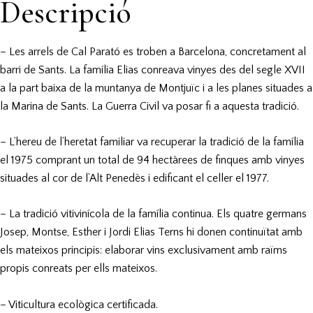
Descripció
– Les arrels de Cal Parató es troben a Barcelona, concretament al
barri de Sants. La família Elias conreava vinyes des del segle XVII
a la part baixa de la muntanya de Montjuïc i a les planes situades a
la Marina de Sants. La Guerra Civil va posar fi a aquesta tradició.
– L’hereu de l’heretat familiar va recuperar la tradició de la família
el 1975 comprant un total de 94 hectàrees de finques amb vinyes
situades al cor de l’Alt Penedès i edificant el celler el 1977.
– La tradició vitivinícola de la família continua. Els quatre germans
Josep, Montse, Esther i Jordi Elias Terns hi donen continuïtat amb
els mateixos principis: elaborar vins exclusivament amb raïms
propis conreats per ells mateixos.
– Viticultura ecològica certificada.