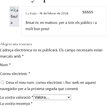
La Baula
–
18 de febrer de 2026
Puntuat amb
5
de 5
Brisat ric en matisos, per a tots els públics i a
molt bon preu!
Afegeix una ressenya
L'adreça electrònica no es publicarà.
Els camps necessaris estan
marcats amb
*
Nom
*
Correu electrònic
*
Desa el meu nom, correu electrònic i lloc web en aquest
navegador per a la pròxima vegada que comenti.
La vostra valoració
*
La vostra ressenya
*