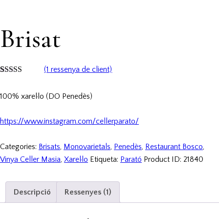
Brisat
(
1
ressenya de client)
Valorat
1
5.00
sobre 5 en
100% xarel·lo (DO Penedès)
funció d'
valoració de
client
https://www.instagram.com/cellerparato/
Categories:
Brisats
,
Monovarietals
,
Penedès
,
Restaurant Bosco
,
Vinya Celler Masia
,
Xarel·lo
Etiqueta:
Parató
Product ID:
21840
Descripció
Ressenyes (1)