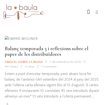
Balanç temporada 3 i reflexions sobre el
paper de les distribuïdores
ANÀLISI
,
SOBRE LA BAULA
7 de setembre de 2025
441
Views
0
Likes
1
Comment
Estem a punt d’encetar temporada, però abans toca fer
balanç de l’anterior (del setembre del 2024 al juny del 2025,
amb l’última carta efímera vigent fins al 15 d’agost). 9 cartes
efímeres 9 restaurants 10 convidats 45 vins introduïts durant
almenys un mes* 13 vins introduïts a l’oferta permanent …