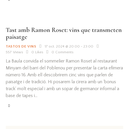
Tast amb Ramon Roset: vins que transmeten
paisatge
TASTOS DE VINS
17 oct. 2024 @ 20:00
-
23:00
557
Views
0
Likes
0
Comments
La Baula convida el sommelier Ramon Roset al restaurant
Minyam del barri del Poblenou per presentar la carta efímera
número 16. Amb ell descobrirem cinc vins que parlen de
paisatge i de tradició. Hi posarem la cirera amb un 'bonus
track' molt especial i amb un sopar de germanor informal a
base de tapes i…