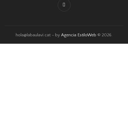
hola@labaulavi.cat – by
Agencia EstiloWeb
© 2026.