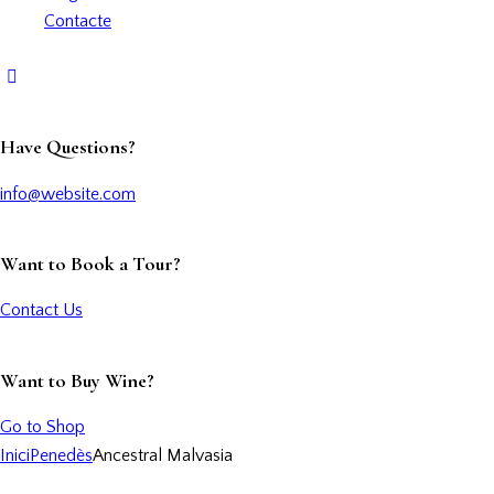
Contacte
Have Questions?
info@website.com
Want to Book a Tour?
Contact Us
Want to Buy Wine?
Go to Shop
Inici
Penedès
Ancestral Malvasia