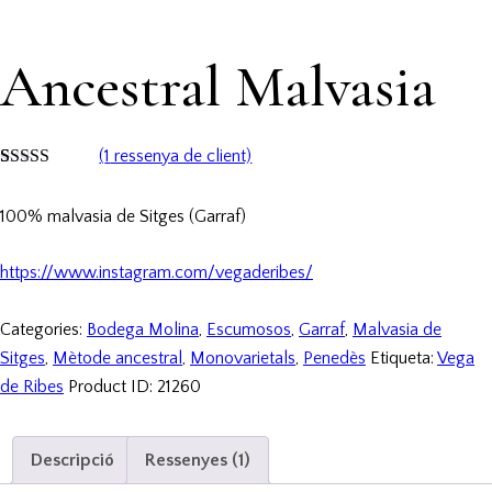
Ancestral Malvasia
(
1
ressenya de client)
Valorat
1
5.00
sobre 5 en
100% malvasia de Sitges (Garraf)
funció d'
valoració de
client
https://www.instagram.com/vegaderibes/
Categories:
Bodega Molina
,
Escumosos
,
Garraf
,
Malvasia de
Sitges
,
Mètode ancestral
,
Monovarietals
,
Penedès
Etiqueta:
Vega
de Ribes
Product ID:
21260
Descripció
Ressenyes (1)