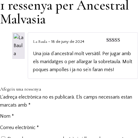
1 ressenya per
Ancestral
Malvasia
La Baula
–
18 de juny de 2024
Puntuat amb
5
de 5
Una joia d’ancestral molt versàtil. Per jugar amb
els maridatges o per allargar la sobretaula. Molt
poques ampolles i ja no se’n faran més!
Afegeix una ressenya
L'adreça electrònica no es publicarà.
Els camps necessaris estan
marcats amb
*
Nom
*
Correu electrònic
*