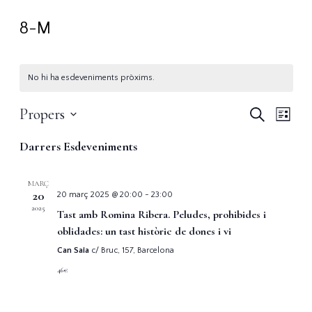
8-M
No hi ha esdeveniments pròxims.
Nave
Na
Propers
Cerca
Llista
de
Selecciona
visua
Darrers Esdeveniments
una
vis
i
data.
Es
MARÇ
20
20 març 2025 @ 20:00
-
23:00
cerca
2025
Tast amb Romina Ribera. Peludes, prohibides i
oblidades: un tast històric de dones i vi
d'Es
Can Saia
c/ Bruc, 157, Barcelona
46€