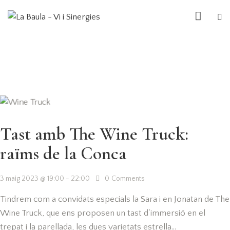
Tast amb The Wine Truck:
raïms de la Conca
3 maig 2023 @ 19:00
-
22:00
0
Comments
Tindrem com a convidats especials la Sara i en Jonatan de The
Wine Truck, que ens proposen un tast d’immersió en el
trepat i la parellada, les dues varietats estrella…